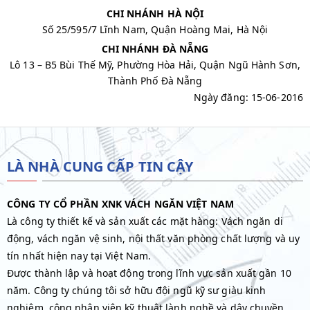
CHI NHÁNH HÀ NỘI
Số 25/595/7 Lĩnh Nam, Quận Hoàng Mai, Hà Nội
CHI NHÁNH ĐÀ NẴNG
Lô 13 – B5 Bùi Thế Mỹ, Phường Hòa Hải, Quận Ngũ Hành Sơn,
Thành Phố Đà Nẵng
Ngày đăng: 15-06-2016
LÀ NHÀ CUNG CẤP TIN CẬY
CÔNG TY CỔ PHẦN XNK VÁCH NGĂN VIỆT NAM
Là công ty thiết kế và sản xuất các mặt hàng: Vách ngăn di
động, vách ngăn vệ sinh, nội thất văn phòng chất lượng và uy
tín nhất hiện nay tại Việt Nam.
Được thành lập và hoạt động trong lĩnh vực sản xuất gần 10
năm. Công ty chúng tôi sở hữu đội ngũ kỹ sư giàu kinh
nghiệm, công nhân viên kỹ thuật lành nghề và dây chuyền