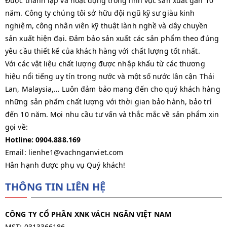
Được thành lập và hoạt động trong lĩnh vực sản xuất gần 10
năm. Công ty chúng tôi sở hữu đội ngũ kỹ sư giàu kinh
nghiệm, công nhân viên kỹ thuật lành nghề và dây chuyền
sản xuất hiện đại. Đảm bảo sản xuất các sản phẩm theo đúng
yêu cầu thiết kế của khách hàng với chất lượng tốt nhất.
Với các vật liệu chất lượng được nhập khẩu từ các thương
hiệu nổi tiếng uy tín trong nước và một số nước lân cận Thái
Lan, Malaysia,… Luôn đảm bảo mang đến cho quý khách hàng
những sản phẩm chất lượng với thời gian bảo hành, bảo trì
đến 10 năm. Mọi nhu cầu tư vấn và thắc mắc về sản phẩm xin
gọi về:
Hotline: 0904.888.169
Email: lienhe1@vachnganviet.com
Hân hạnh được phụ vụ Quý khách!
THÔNG TIN LIÊN HỆ
CÔNG TY CỔ PHẦN XNK VÁCH NGĂN VIỆT NAM
MST: 0313366186