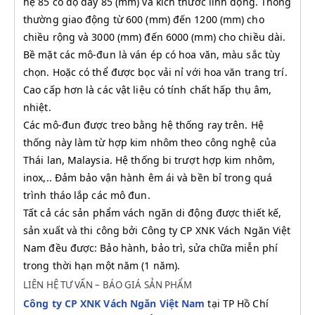
hệ 85 có độ dày 85 (mm) và kích thước linh động. Thông
thường giao động từ 600 (mm) đến 1200 (mm) cho
chiều rộng và 3000 (mm) đến 6000 (mm) cho chiều dài.
Bề mặt các mô-đun là ván ép có hoa văn, màu sắc tùy
chọn. Hoặc có thể được bọc vải nỉ với hoa văn trang trí.
Cao cấp hơn là các vật liệu có tính chất hấp thụ âm,
nhiệt.
Các mô-đun được treo bằng hệ thống ray trên. Hệ
thống này làm từ hợp kim nhôm theo công nghệ của
Thái lan, Malaysia. Hệ thống bi trượt hợp kim nhôm,
inox,.. Đảm bảo vận hành êm ái và bền bỉ trong quá
trình tháo lắp các mô đun.
Tất cả các sản phẩm vách ngăn di động được thiết kế,
sản xuất và thi công bởi Công ty CP XNK Vách Ngăn Việt
Nam đều được: Bảo hành, bảo trì, sửa chữa miễn phí
trong thời hạn một năm (1 năm).
LIÊN HỆ TƯ VẤN – BÁO GIÁ SẢN PHẨM
Công ty CP XNK Vách Ngăn V
iệt Nam
tại TP Hồ Chí