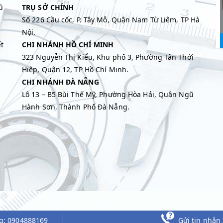
ũ
TRỤ SỞ CHÍNH
Số 226 Cầu cốc, P. Tây Mỗ, Quận Nam Từ Liêm, TP Hà
Nội.
t
CHI NHÁNH HỒ CHÍ MINH
323 Nguyễn Thị Kiểu, Khu phố 3, Phường Tân Thới
Hiệp, Quận 12, TP Hồ Chí Minh.
CHI NHÁNH ĐÀ NẴNG
Lô 13 – B5 Bùi Thế Mỹ, Phường Hòa Hải, Quận Ngũ
Hành Sơn, Thành Phố Đà Nẵng.
m
g:
0904888169
Gửi tin nhắn 
Copyright 2017 - Design by Vách Ngăn Việt Nam. All Right Reserv