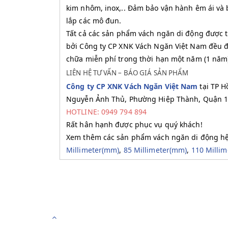
kim nhôm, inox,.. Đảm bảo vận hành êm ái và 
lắp các mô đun.
Tất cả các sản phẩm vách ngăn di động được th
bởi Công ty CP XNK Vách Ngăn Việt Nam đều đư
chữa miễn phí trong thời hạn một năm (1 năm
LIÊN HỆ TƯ VẤN – BÁO GIÁ SẢN PHẨM
Công ty CP XNK Vách Ngăn Việt Nam
tại TP H
Nguyễn Ảnh Thủ, Phường Hiệp Thành, Quận 12
HOTLINE: 0949 794 894
Rất hân hạnh được phục vụ quý khách!
Xem thêm các sản phẩm vách ngăn di động h
Millimeter(mm)
,
85 Millimeter(mm)
,
110 Milli