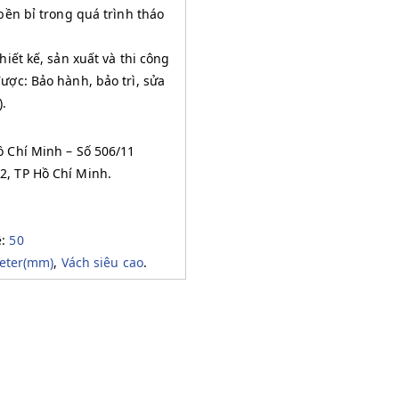
bền bỉ trong quá trình tháo
iết kế, sản xuất và thi công
ợc: Bảo hành, bảo trì, sửa
).
ồ Chí Minh – Số 506/11
, TP Hồ Chí Minh.
ệ:
50
meter(mm)
,
Vách siêu cao
.