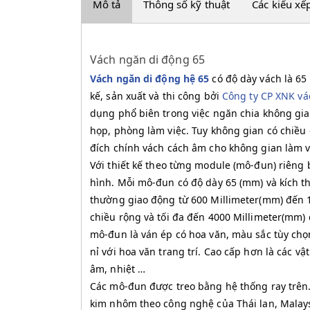
Mô tả
Thông số kỹ thuật
Các kiểu xế
Vách ngăn di động 65
Vách ngăn di độ
ng hệ 65
có độ dày vách là 6
kế, sản xuất và thi công bởi
Công ty CP XNK vá
dụng phổ biên trong việc ngăn chia không gi
họp, phòng làm việc. Tuy không gian có chiề
đích chính vách cách âm cho không gian làm vi
Với thiết kế theo từng module (mô-đun) riên
hình. Mỗi mô-đun có độ dày 65 (mm) và kích t
thường giao động từ 600 Millimeter(mm) đến 
chiều rộng và tối đa đến 4000 Millimeter(mm) 
mô-đun là ván ép có hoa văn, màu sắc tùy chọ
nỉ với hoa văn trang trí. Cao cấp hơn là các vật
âm, nhiệt …
Các mô-đun được treo bằng hệ thống ray trên
kim nhôm theo công nghệ của Thái lan, Malays