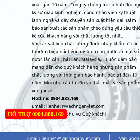
xuất gần 10 năm. Công ty chúng tôi sở hữu đội ng
kỹ sư giàu kinh nghiệm, công nhân viên kỹ thuật
lành nghề và dây chuyền sản xuất hiện đại. Đảm
bảo sản xuất các sản phẩm theo đúng yêu cầu thiế
kế của khách hàng với chất lượng tốt nhất.
Với các vật liệu chất lượng được nhập khẩu từ các
thương hiệu nổi tiếng uy tín trong nước và một số
nước lân cận Thái Lan, Malaysia,… Luôn đảm bảo
mang đến cho quý khách hàng những sản phẩm
chất lượng với thời gian bảo hành, bảo trì đến 10
năm. Mọi nhu cầu tư vấn và thắc mắc về sản phẩ
xin gọi về:
Hotline: 0904.888.169
Email: lienhe1@vachnganviet.com
HỖ TRỢ 0904.888.169
Hân hạnh được phụ vụ Quý khách!
Email:
lienhe1@vachnganviet.com
Văn phòn
© 