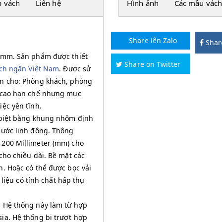
p vách
Liên hệ
Hình ảnh
Các mẫu vách
Share lên Zalo
Shar
5 mm. Sản phẩm được thiết
Share on Twitter
ch ngăn Việt Nam
. Được sử
an cho: Phòng khách, phòng
u cao hạn chế nhưng mục
ệc yên tĩnh.
g biệt bằng khung nhôm định
hước linh động. Thông
1200 Millimeter (mm) cho
cho chiều dài. Bề mặt các
n. Hoặc có thể được bọc vải
 liệu có tính chất hấp thụ
. Hệ thống này làm từ hợp
ia. Hệ thống bi trượt hợp