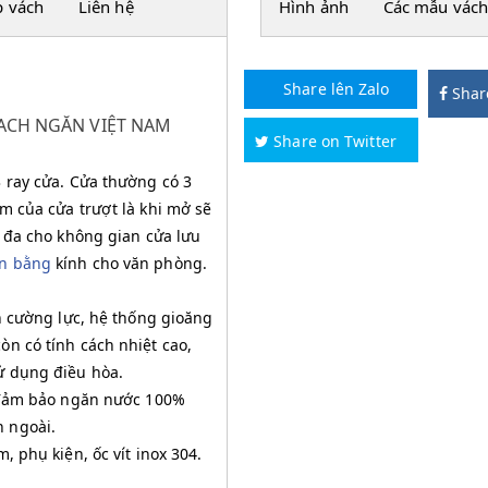
p vách
Liên hệ
Hình ảnh
Các mẫu vách
Share lên Zalo
Shar
VACH NGĂN VIỆT NAM
Share on Twitter
 ray cửa. Cửa thường có 3
m của cửa trượt là khi mở sẽ
i đa cho không gian cửa lưu
n bằng
kính cho văn phòng.
nh cường lực, hệ thống gioăng
n có tính cách nhiệt cao,
ử dụng điều hòa.
, đảm bảo ngăn nước 100%
 ngoài.
, phụ kiện, ốc vít inox 304.
.