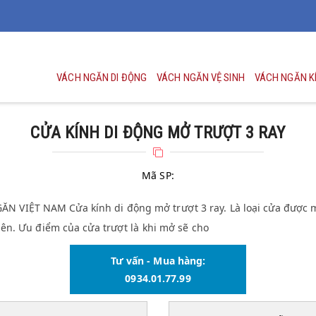
VÁCH NGĂN DI ĐỘNG
VÁCH NGĂN VỆ SINH
VÁCH NGĂN K
CỬA KÍNH DI ĐỘNG MỞ TRƯỢT 3 RAY
Mã SP:
VIỆT NAM Cửa kính di động mở trượt 3 ray. Là loại cửa được mở
bên. Ưu điểm của cửa trượt là khi mở sẽ cho
Tư vấn - Mua hàng:
0934.01.77.99