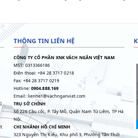
THÔNG TIN LIÊN HỆ
K
CÔNG TY CỔ PHẦN XNK VÁCH NGĂN VIỆT NAM
MST: 0313366186
Điện thoại: +84 28 3717 0218
Fax: +84 28 3717 0219
Hotline:
0904.888.169
Email: lienhe1@vachnganviet.com
ũ
TRỤ SỞ CHÍNH
Số 226 Cầu cốc, P. Tây Mỗ, Quận Nam Từ Liêm, TP Hà
Nội.
t
CHI NHÁNH HỒ CHÍ MINH
323 Nguyễn Thị Kiểu, Khu phố 3, Phường Tân Thới