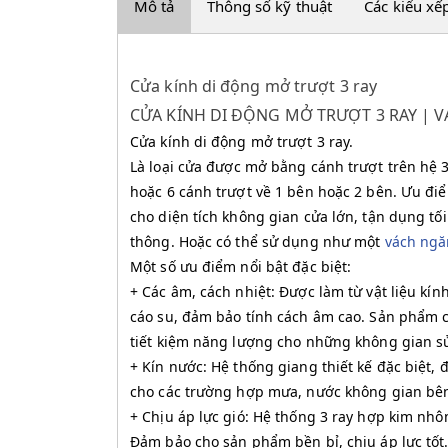
Mô tả
Thông số kỹ thuật
Các kiểu xế
Cửa kính di động mở trượt 3 ray
CỬA KÍNH DI ĐỘNG MỞ TRƯỢT 3 RAY | 
Cửa kính di động mở trượt 3 ray.
Là loại cửa được mở bằng cánh trượt trên hệ 3
hoặc 6 cánh trượt về 1 bên hoặc 2 bên. Ưu điể
cho diện tích không gian cửa lớn, tận dụng tố
thông. Hoặc có thể sử dụng như một
vách ngă
Một số ưu điểm nổi bật đặc biệt:
+ Các âm, cách nhiệt: Được làm từ vật liệu kí
cáo su, đảm bảo tính cách âm cao. Sản phẩm cò
tiết kiệm năng lượng cho những không gian s
+ Kín nước: Hệ thống giang thiết kế đặc biệt
cho các trường hợp mưa, nước không gian bên
+ Chịu áp lực gió: Hệ thống 3 ray hợp kim nhôm
Đảm bảo cho sản phẩm bền bỉ, chịu áp lực tốt